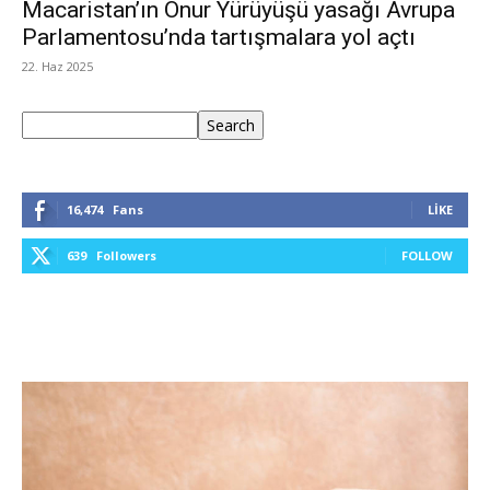
Macaristan’ın Onur Yürüyüşü yasağı Avrupa
Parlamentosu’nda tartışmalara yol açtı
22. Haz 2025
Ara
Search
16,474
Fans
LIKE
639
Followers
FOLLOW