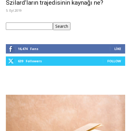
Szilard’ların trajedisinin kaynağı ne?
5. Eyl 2019
Ara
Search
16,474
Fans
LIKE
639
Followers
FOLLOW