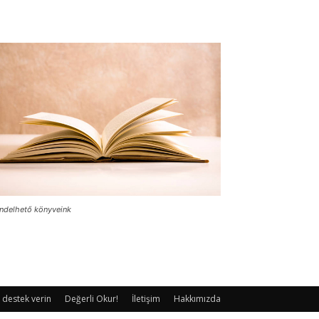
ndelhető könyveink
 destek verin
Değerli Okur!
İletişim
Hakkımızda