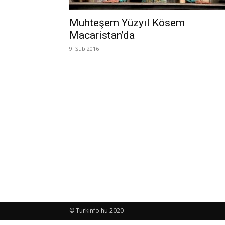
Muhteşem Yüzyıl Kösem
Macaristan’da
9. Şub 2016
© Turkinfo.hu 2020