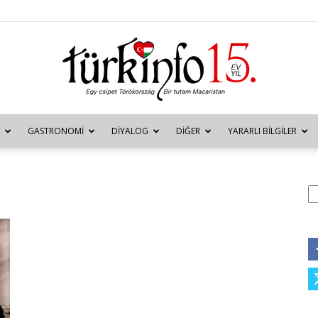
GASTRONOMI
DIYALOG
DIĞER
YARARLI BILGILER
Türkinfo
A