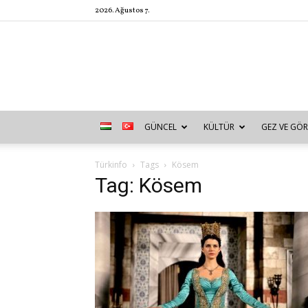
2026. Ağustos 7.
GÜNCEL
KÜLTÜR
GEZ VE GÖR
Türkinfo
Tags
Kösem
Tag: Kösem