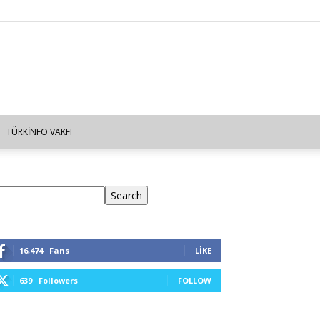
TÜRKINFO VAKFI
ra
Search
16,474
Fans
LIKE
639
Followers
FOLLOW