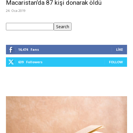
Macaristan’da 87 kişi donarak öldü
24. Oca 2019
Ara
Search
16,474
Fans
LIKE
639
Followers
FOLLOW