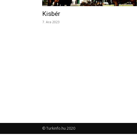
Kisbér
7. Ara 2023
© Turkinfo.hu 2020