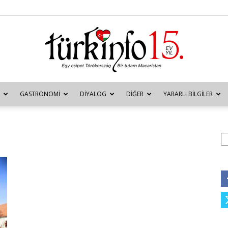
GASTRONOMI
DIYALOG
DIĞER
YARARLI BILGILER
Türkinfo
A