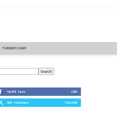
TÜRKINFO VAKFI
ra
Search
16,474
Fans
LIKE
639
Followers
FOLLOW