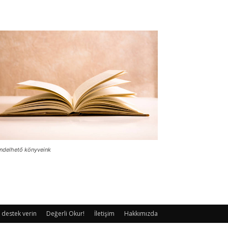
ndelhető könyveink
 destek verin
Değerli Okur!
İletişim
Hakkımızda