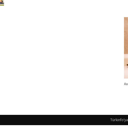
Re
Türkinfo’ya