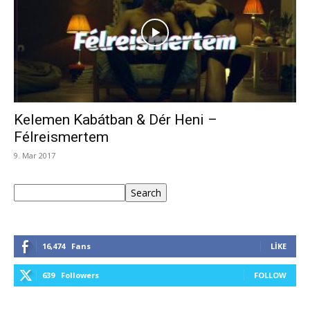
Kelemen Kabátban & Dér Heni –
Félreismertem
9. Mar 2017
Ara
Search
16,474
Fans
LIKE
639
Followers
FOLLOW