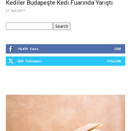
Kediler Budapeşte Kedi Fuarında Yarıştı
21. Şub 2017
Ara
Search
16,474
Fans
LIKE
639
Followers
FOLLOW