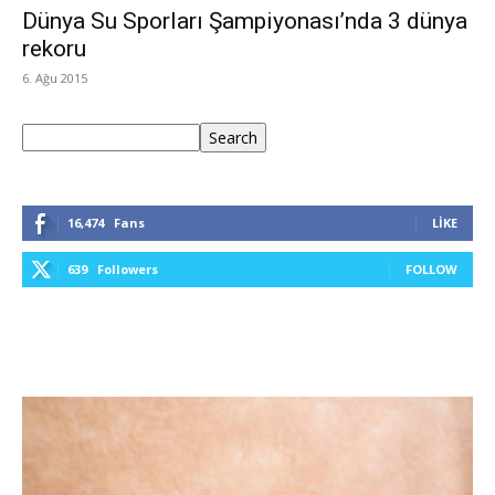
Dünya Su Sporları Şampiyonası’nda 3 dünya
rekoru
6. Ağu 2015
Ara
Search
16,474
Fans
LIKE
639
Followers
FOLLOW