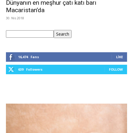
Dünyanın en meşhur çatı katı barı
Macaristan’da
30. Nis 2018
Ara
Search
16,474
Fans
LIKE
639
Followers
FOLLOW