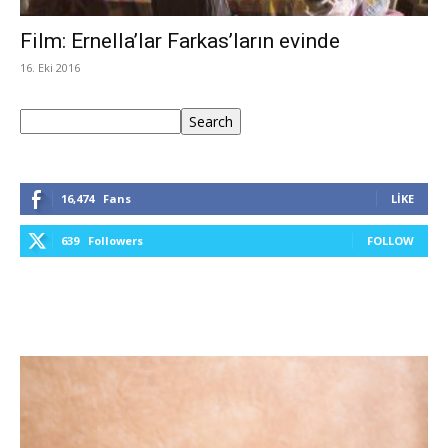
Film: Ernella’lar Farkas’ların evinde
16. Eki 2016
Ara
Search
16,474
Fans
LIKE
639
Followers
FOLLOW