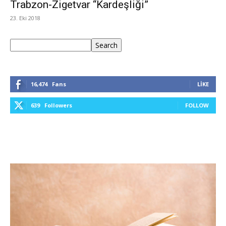
Trabzon-Zigetvar “Kardeşliği”
23. Eki 2018
Ara
Search
16,474
Fans
LIKE
639
Followers
FOLLOW