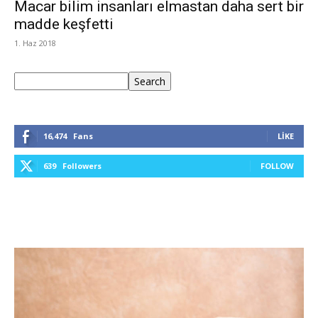
Macar bilim insanları elmastan daha sert bir
madde keşfetti
1. Haz 2018
Ara
Search
16,474
Fans
LIKE
639
Followers
FOLLOW