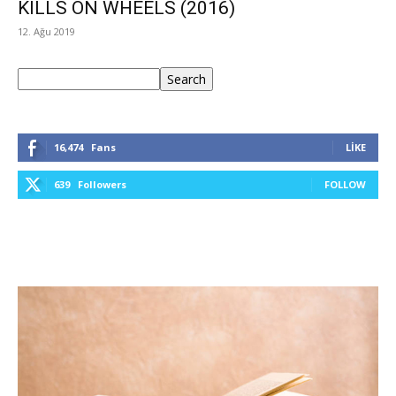
KILLS ON WHEELS (2016)
12. Ağu 2019
Ara
Search
16,474
Fans
LIKE
639
Followers
FOLLOW