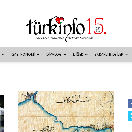
GASTRONOMI
DIYALOG
DIĞER
YARARLI BILGILER
Türkinfo
A