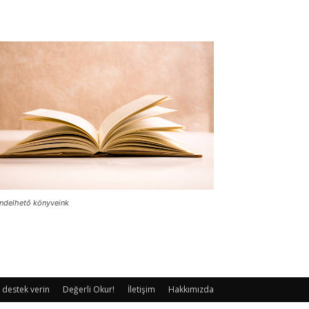
ndelhető könyveink
 destek verin
Değerli Okur!
İletişim
Hakkımızda