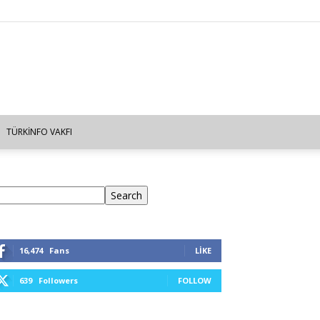
TÜRKINFO VAKFI
ra
Search
16,474
Fans
LIKE
639
Followers
FOLLOW