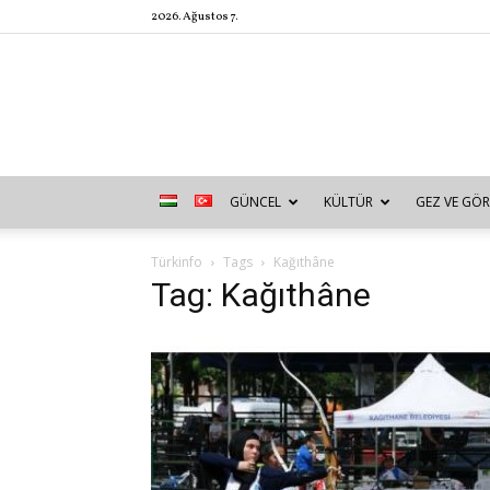
2026. Ağustos 7.
GÜNCEL
KÜLTÜR
GEZ VE GÖR
Türkinfo
Tags
Kağıthâne
Tag: Kağıthâne