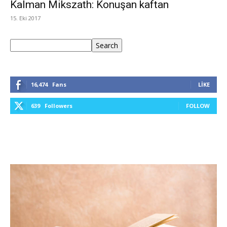
Kalman Mikszath: Konuşan kaftan
15. Eki 2017
Ara
Search
16,474
Fans
LIKE
639
Followers
FOLLOW