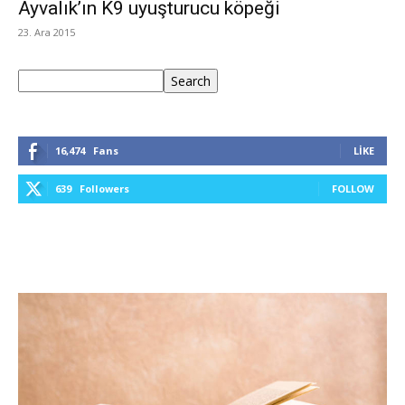
Ayvalık’ın K9 uyuşturucu köpeği
23. Ara 2015
Ara
Search
16,474
Fans
LIKE
639
Followers
FOLLOW