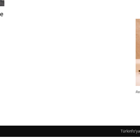
ve
Re
Türkinfo’ya