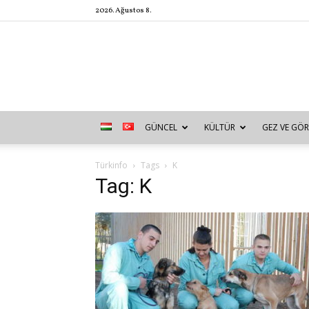
2026. Ağustos 8.
GÜNCEL
KÜLTÜR
GEZ VE GÖR
Türkinfo
Tags
K
Tag: K