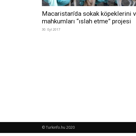
Macaristan’da sokak köpeklerini 
mahkumları “ıslah etme” projesi
30. Eyl 2017
© Turkinfo.hu 2020