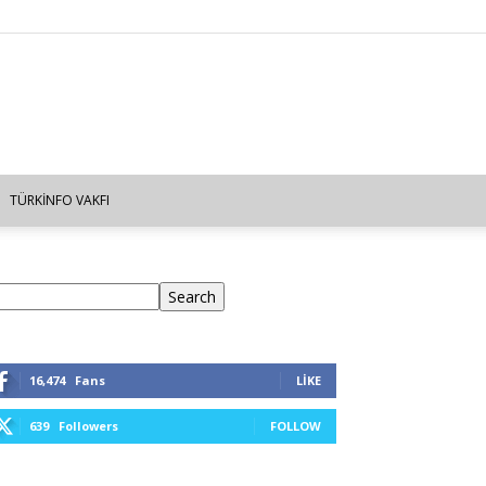
TÜRKINFO VAKFI
ra
Search
16,474
Fans
LIKE
639
Followers
FOLLOW