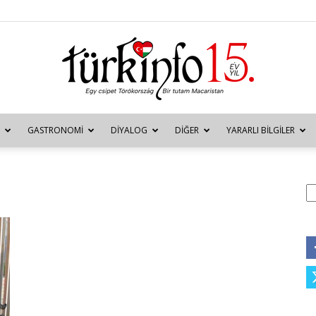
GASTRONOMI
DIYALOG
DIĞER
YARARLI BILGILER
Türkinfo
A