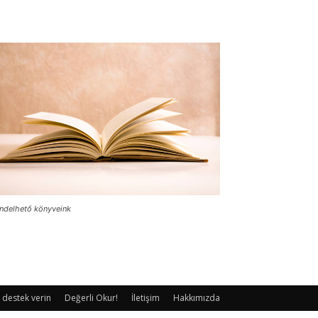
ndelhető könyveink
 destek verin
Değerli Okur!
İletişim
Hakkımızda