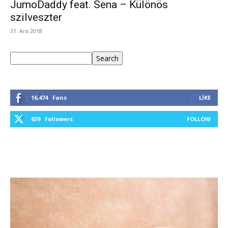
JumoDaddy feat. Sena – Különös
szilveszter
31. Ara 2018
Ara
Search
16,474
Fans
LIKE
639
Followers
FOLLOW