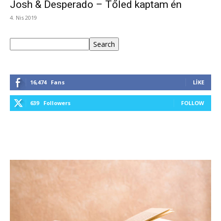
Josh & Desperado – Tőled kaptam én
4. Nis 2019
Ara
Search
16,474
Fans
LIKE
639
Followers
FOLLOW