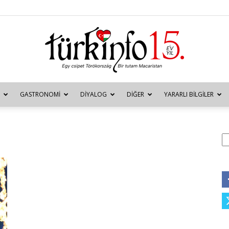
GASTRONOMI
DIYALOG
DIĞER
YARARLI BILGILER
Türkinfo
A