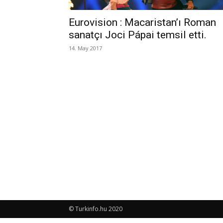
Eurovision : Macaristan’ı Roman
sanatçı Joci Pápai temsil etti.
14. May 2017
© Turkinfo.hu 2020