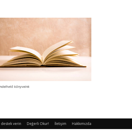
ndelhető könyveink
 destek verin
Değerli Okur!
İletişim
Hakkımızda