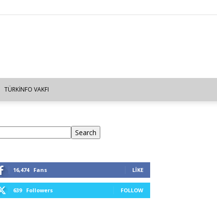
TÜRKINFO VAKFI
ra
Search
16,474
Fans
LIKE
639
Followers
FOLLOW