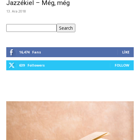
Jazzékiel – Még, még
13. Ara 2018
Ara
Search
16,474
Fans
LIKE
639
Followers
FOLLOW