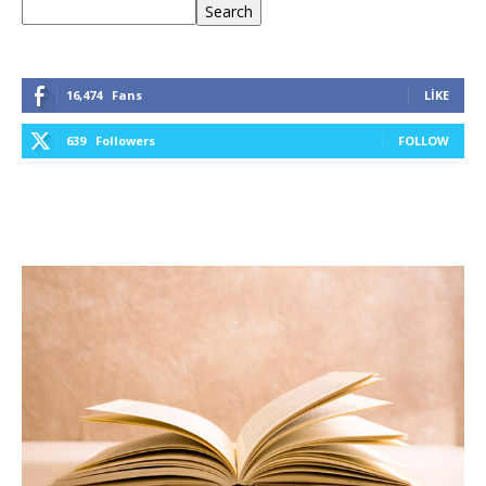
Ara
Search
16,474
Fans
LIKE
639
Followers
FOLLOW