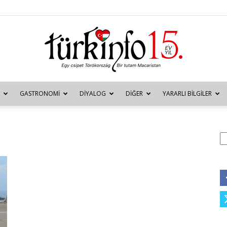
GASTRONOMI
DIYALOG
DIĞER
YARARLI BILGILER
Türkinfo
A