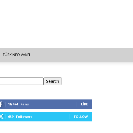
TÜRKINFO VAKFI
ra
Search
16,474
Fans
LIKE
639
Followers
FOLLOW