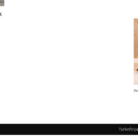
k
Re
Türkinfo’ya