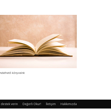
ndelhető könyveink
 destek verin
Değerli Okur!
İletişim
Hakkımızda