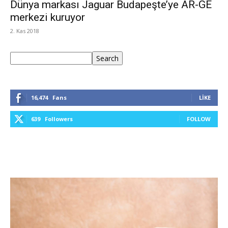
Dünya markası Jaguar Budapeşte’ye AR-GE
merkezi kuruyor
2. Kas 2018
Ara
Search
16,474
Fans
LIKE
639
Followers
FOLLOW