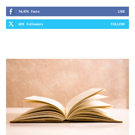
16,474
Fans
LIKE
639
Followers
FOLLOW