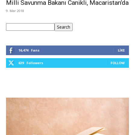
Milli Savunma Bakanı Canikli, Macaristan’da
9. Mar 2018
Ara
Search
16,474
Fans
LIKE
639
Followers
FOLLOW