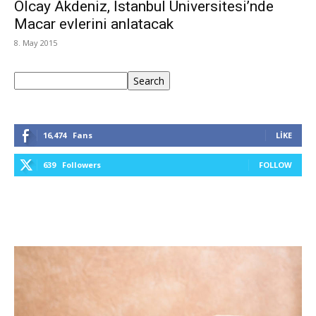
Olcay Akdeniz, İstanbul Üniversitesi’nde
Macar evlerini anlatacak
8. May 2015
Ara
Search
16,474
Fans
LIKE
639
Followers
FOLLOW