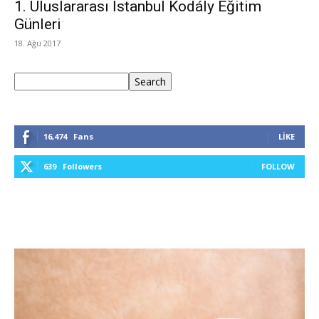
1. Uluslararası İstanbul Kodály Eğitim
Günleri
18. Ağu 2017
Ara
Search
16,474
Fans
LIKE
639
Followers
FOLLOW