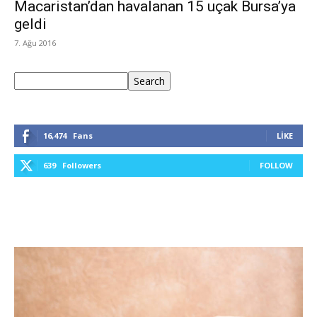
Macaristan’dan havalanan 15 uçak Bursa’ya
geldi
7. Ağu 2016
Ara
Search
16,474
Fans
LIKE
639
Followers
FOLLOW