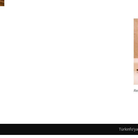
Re
Türkinfo’ya