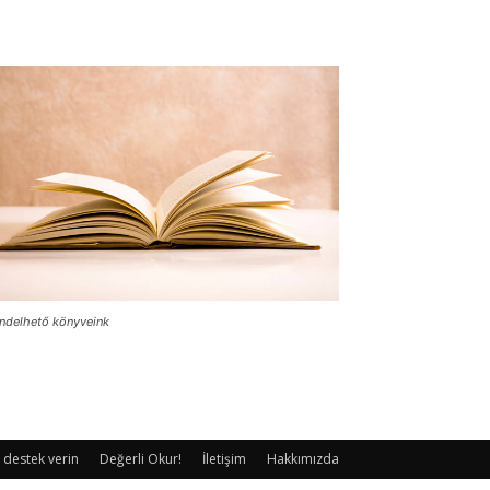
ndelhető könyveink
 destek verin
Değerli Okur!
İletişim
Hakkımızda