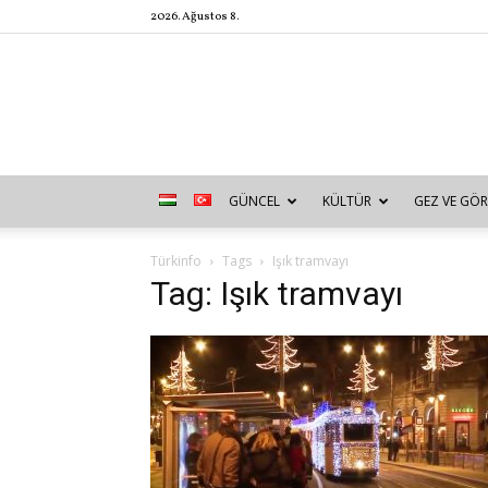
2026. Ağustos 8.
GÜNCEL
KÜLTÜR
GEZ VE GÖR
Türkinfo
Tags
Işık tramvayı
Tag: Işık tramvayı