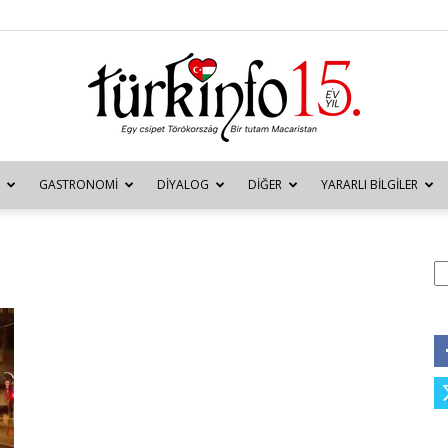
GASTRONOMI
DIYALOG
DIĞER
YARARLI BILGILER
Türkinfo
A