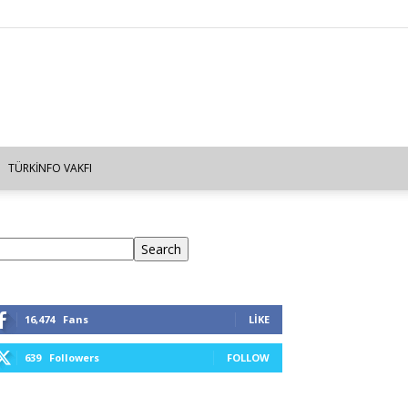
TÜRKINFO VAKFI
ra
Search
16,474
Fans
LIKE
639
Followers
FOLLOW