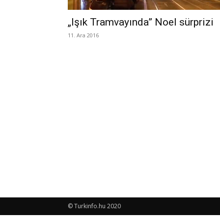
„Işık Tramvayında” Noel sürprizi
11. Ara 2016
© Turkinfo.hu 2020