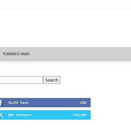
TÜRKINFO VAKFI
ra
Search
16,474
Fans
LIKE
639
Followers
FOLLOW