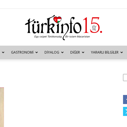
GASTRONOMI
DIYALOG
DIĞER
YARARLI BILGILER
Türkinfo
A