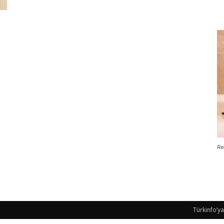
Re
Türkinfo’ya