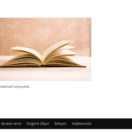
ndelhető könyveink
 destek verin
Değerli Okur!
İletişim
Hakkımızda