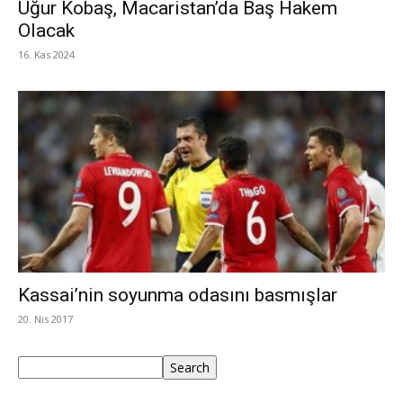
Uğur Kobaş, Macaristan’da Baş Hakem
Olacak
16. Kas 2024
Kassai’nin soyunma odasını basmışlar
20. Nis 2017
Ara
Search