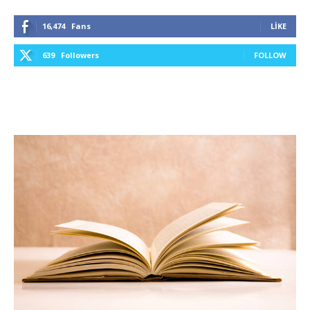
16,474
Fans
LIKE
639
Followers
FOLLOW