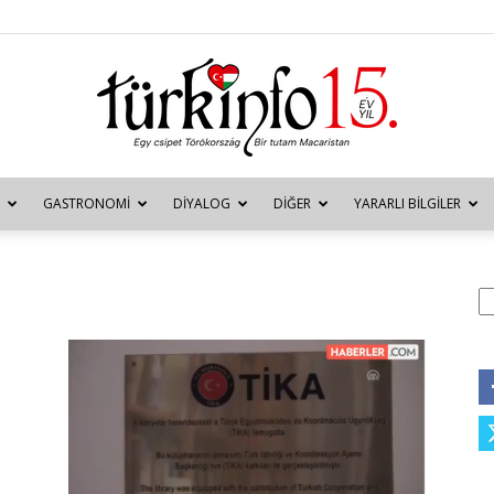
GASTRONOMI
DIYALOG
DIĞER
YARARLI BILGILER
Türkinfo
A