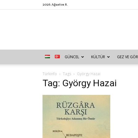
2026. Ağustos 8.
GÜNCEL
KÜLTÜR
GEZ VE GÖR
Türkinfo
Tags
György Hazai
Tag: György Hazai