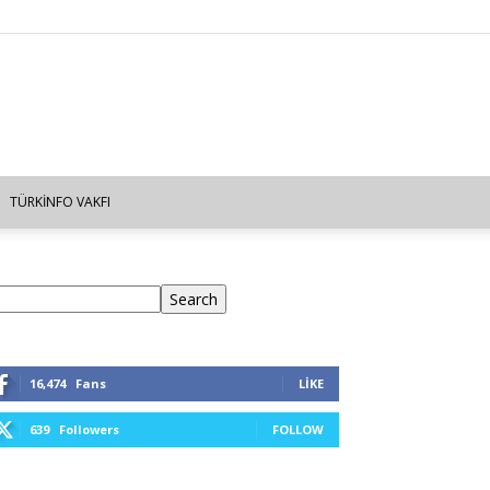
TÜRKINFO VAKFI
ra
Search
16,474
Fans
LIKE
639
Followers
FOLLOW