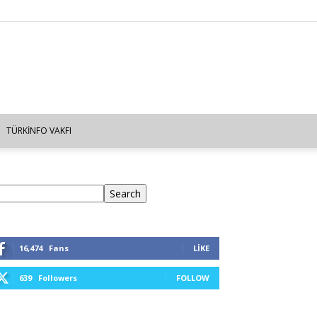
TÜRKINFO VAKFI
ra
Search
16,474
Fans
LIKE
639
Followers
FOLLOW