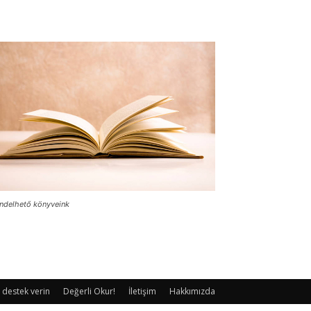
ndelhető könyveink
 destek verin
Değerli Okur!
İletişim
Hakkımızda