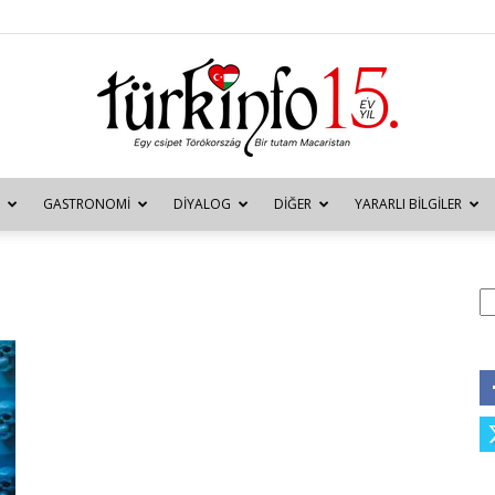
GASTRONOMI
DIYALOG
DIĞER
YARARLI BILGILER
Türkinfo
A