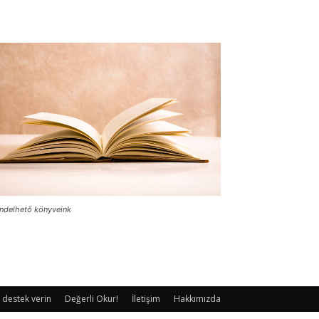
ndelhető könyveink
 destek verin
Değerli Okur!
İletişim
Hakkımızda