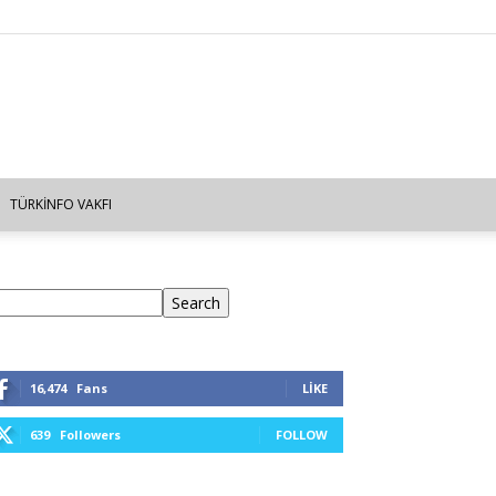
TÜRKINFO VAKFI
ra
Search
16,474
Fans
LIKE
639
Followers
FOLLOW