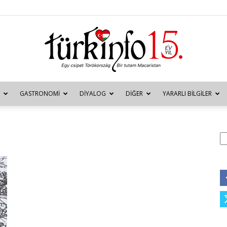
GASTRONOMI
DIYALOG
DIĞER
YARARLI BILGILER
Türkinfo
A