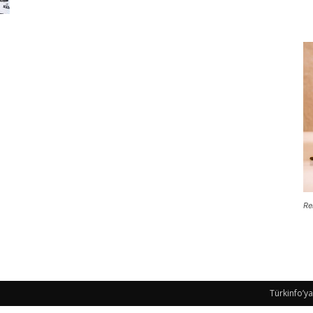
Re
Türkinfo’ya