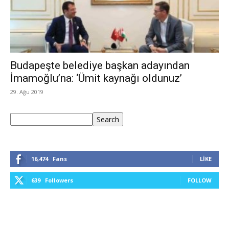
Budapeşte belediye başkan adayından
İmamoğlu’na: ‘Ümit kaynağı oldunuz’
29. Ağu 2019
Ara
Search
16,474
Fans
LIKE
639
Followers
FOLLOW