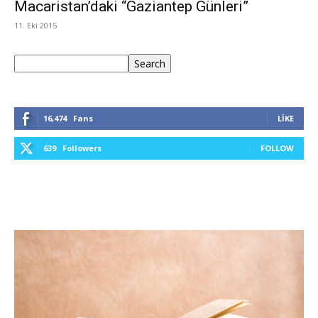
Macaristan’daki “Gaziantep Günleri”
11. Eki 2015
Ara
Search
16,474
Fans
LIKE
639
Followers
FOLLOW