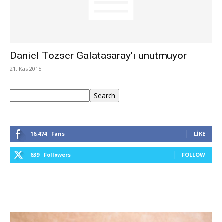
Daniel Tozser Galatasaray’ı unutmuyor
21. Kas 2015
Ara
Search
16,474
Fans
LIKE
639
Followers
FOLLOW