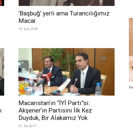
‘Başbuğ’ yerli ama Turancılığımız
Macar
14. Şub 2018
Re
Macaristan’ın “İYİ Parti”si:
ı
Akşener’in Partisini İlk Kez
Duyduk, Bir Alakamız Yok
31. Eki 2017