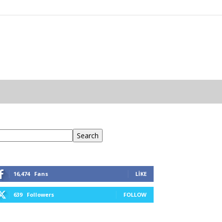
ra
Search
16,474
Fans
LIKE
639
Followers
FOLLOW