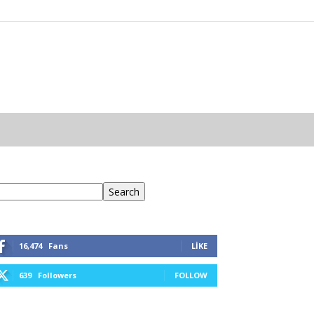
ra
Search
16,474
Fans
LIKE
639
Followers
FOLLOW