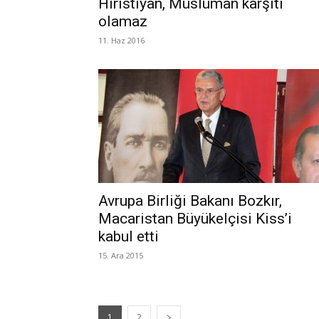
Hıristiyan, Müslüman karşıtı
olamaz
11. Haz 2016
Avrupa Birliği Bakanı Bozkır,
Macaristan Büyükelçisi Kiss’i
kabul etti
15. Ara 2015
1
2