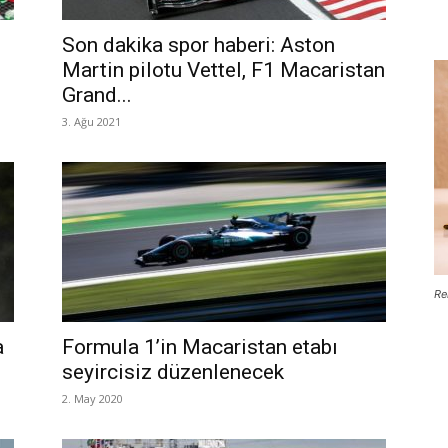
Son dakika spor haberi: Aston
Martin pilotu Vettel, F1 Macaristan
Grand...
3. Ağu 2021
Re
a
Formula 1’in Macaristan etabı
seyircisiz düzenlenecek
2. May 2020