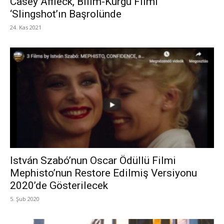
Casey Affleck, Bilim-Kurgu Filmi
‘Slingshot’ın Başrolünde
24. Kas 2021
István Szabó’nun Oscar Ödüllü Filmi
Mephisto’nun Restore Edilmiş Versiyonu
2020’de Gösterilecek
5. Şub 2020