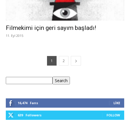
Filmekimi için geri sayım başladı!
11. Eyl 2015
1
2
Ara
Search
16,474
Fans
LIKE
639
Followers
FOLLOW