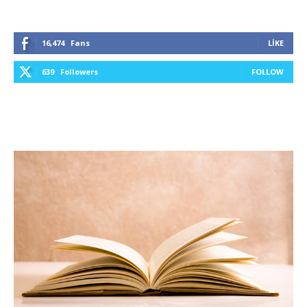
16,474
Fans
LIKE
639
Followers
FOLLOW