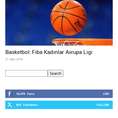
Basketbol: Fıba Kadınlar Avrupa Ligi
21. Mar 2018
Ara
Search
16,474
Fans
LIKE
639
Followers
FOLLOW