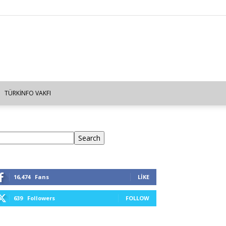
TÜRKINFO VAKFI
ra
Search
16,474
Fans
LIKE
639
Followers
FOLLOW