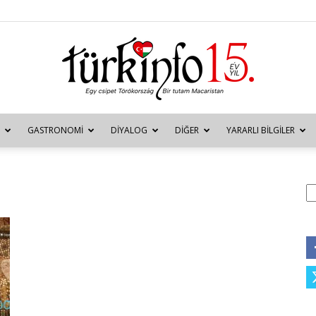
GASTRONOMI
DIYALOG
DIĞER
YARARLI BILGILER
Türkinfo
A