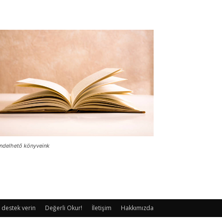
ndelhető könyveink
 destek verin
Değerli Okur!
İletişim
Hakkımızda