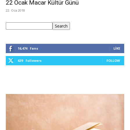
22 Ocak Macar Kültür Günü
22. Oca 2018
Ara
Search
16,474
Fans
LIKE
639
Followers
FOLLOW