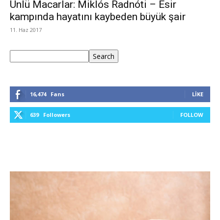
Ünlü Macarlar: Miklós Radnóti – Esir
kampında hayatını kaybeden büyük şair
11. Haz 2017
Ara
Search
16,474
Fans
LIKE
639
Followers
FOLLOW