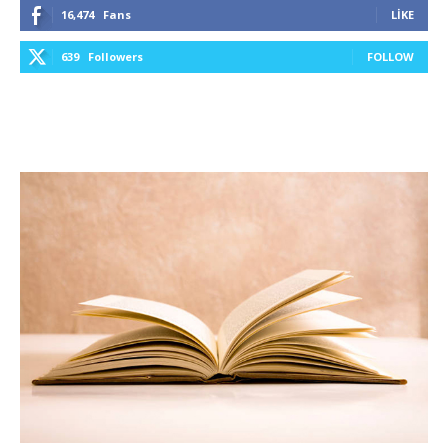
16,474
Fans
LIKE
639
Followers
FOLLOW