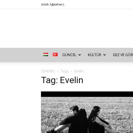
2026. Ağustos 7.
GÜNCEL
KÜLTÜR
GEZ VE GÖR
Türkinfo
Tags
Evelin
Tag: Evelin