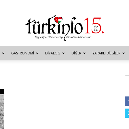
GASTRONOMI
DIYALOG
DIĞER
YARARLI BILGILER
Türkinfo
A