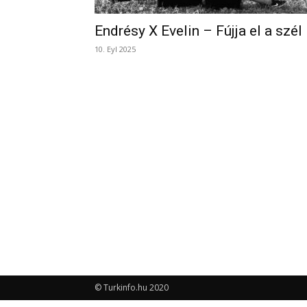
Endrésy X Evelin – Fújja el a szél
10. Eyl 2025
© Turkinfo.hu 2020