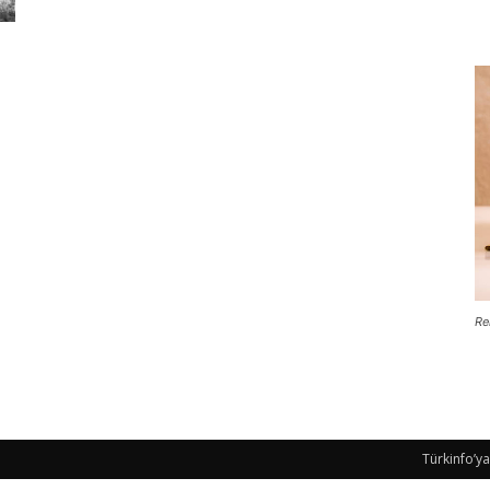
Re
Türkinfo’ya