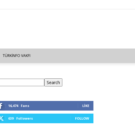
TÜRKINFO VAKFI
ra
Search
16,474
Fans
LIKE
639
Followers
FOLLOW