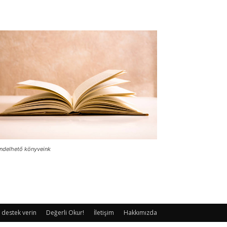
ndelhető könyveink
 destek verin
Değerli Okur!
İletişim
Hakkımızda