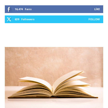
16,474
Fans
LIKE
639
Followers
FOLLOW